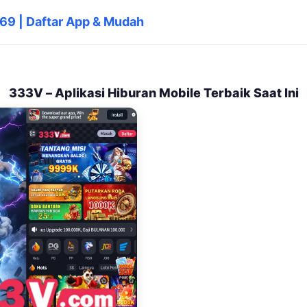
r69 | Daftar App & Mudah
333V – Aplikasi Hiburan Mobile Terbaik Saat Ini