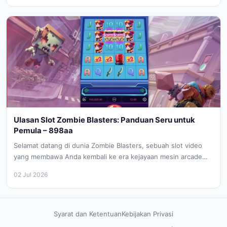
Ulasan Slot Zombie Blasters: Panduan Seru untuk
Pemula – 898aa
Selamat datang di dunia Zombie Blasters, sebuah slot video
yang membawa Anda kembali ke era kejayaan mesin arcade
klasik. Dikembangkan...
02 Jul 2026
Syarat dan Ketentuan
Kebijakan Privasi