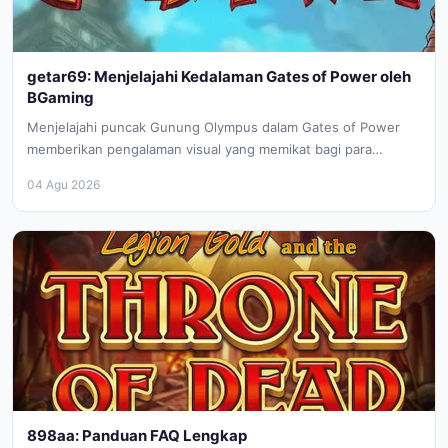
getar69: Menjelajahi Kedalaman Gates of Power oleh
BGaming
Menjelajahi puncak Gunung Olympus dalam Gates of Power
memberikan pengalaman visual yang memikat bagi para
penggemar slot klasik. Permainan ini...
04 Agu 2026
898aa: Panduan FAQ Lengkap