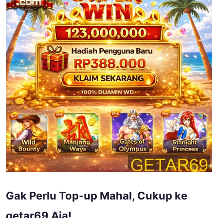
Gak Perlu Top-up Mahal, Cukup ke
getar69 Aja!