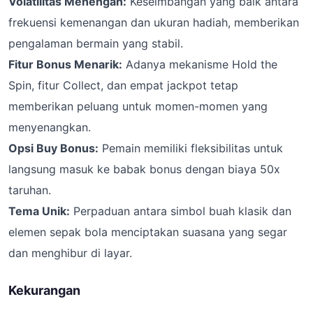
Volatilitas Menengah:
Keseimbangan yang baik antara
frekuensi kemenangan dan ukuran hadiah, memberikan
pengalaman bermain yang stabil.
Fitur Bonus Menarik:
Adanya mekanisme Hold the
Spin, fitur Collect, dan empat jackpot tetap
memberikan peluang untuk momen-momen yang
menyenangkan.
Opsi Buy Bonus:
Pemain memiliki fleksibilitas untuk
langsung masuk ke babak bonus dengan biaya 50x
taruhan.
Tema Unik:
Perpaduan antara simbol buah klasik dan
elemen sepak bola menciptakan suasana yang segar
dan menghibur di layar.
Kekurangan