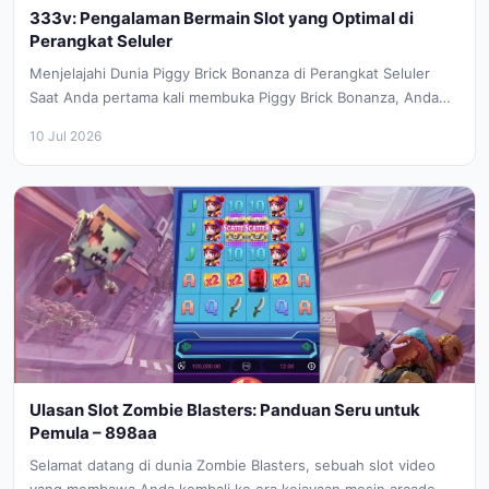
333v: Pengalaman Bermain Slot yang Optimal di
Perangkat Seluler
Menjelajahi Dunia Piggy Brick Bonanza di Perangkat Seluler
Saat Anda pertama kali membuka Piggy Brick Bonanza, Anda
akan disambut dengan...
10 Jul 2026
Ulasan Slot Zombie Blasters: Panduan Seru untuk
Pemula – 898aa
Selamat datang di dunia Zombie Blasters, sebuah slot video