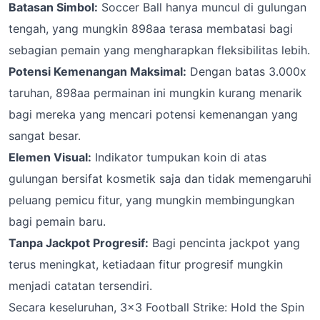
Batasan Simbol:
Soccer Ball hanya muncul di gulungan
tengah, yang mungkin 898aa terasa membatasi bagi
sebagian pemain yang mengharapkan fleksibilitas lebih.
Potensi Kemenangan Maksimal:
Dengan batas 3.000x
taruhan, 898aa permainan ini mungkin kurang menarik
bagi mereka yang mencari potensi kemenangan yang
sangat besar.
Elemen Visual:
Indikator tumpukan koin di atas
gulungan bersifat kosmetik saja dan tidak memengaruhi
peluang pemicu fitur, yang mungkin membingungkan
bagi pemain baru.
Tanpa Jackpot Progresif:
Bagi pencinta jackpot yang
terus meningkat, ketiadaan fitur progresif mungkin
menjadi catatan tersendiri.
Secara keseluruhan, 3×3 Football Strike: Hold the Spin